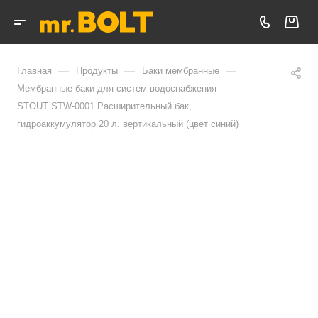
—
—
—
Главная
Продукты
Баки мембранные
—
Мембранные баки для систем водоснабжения
STOUT STW-0001 Расширительный бак,
гидроаккумулятор 20 л. вертикальный (цвет синий)