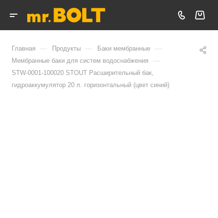
—
—
—
Главная
Продукты
Баки мембранные
—
Мембранные баки для систем водоснабжения
STW-0001-100020 STOUT Расширительный бак,
гидроаккумулятор 20 л. горизонтальный (цвет синий)