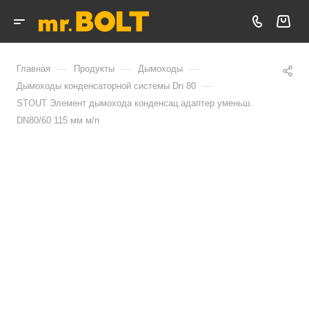
—
—
—
Главная
Продукты
Дымоходы
—
Дымоходы конденсаторной системы Dn 80
STOUT Элемент дымохода конденсац.адаптер уменьш.
DN80/60 115 мм м/п