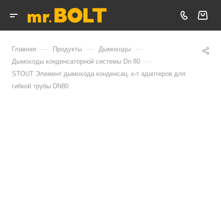
—
—
—
Главная
Продукты
Дымоходы
—
Дымоходы конденсаторной системы Dn 80
STOUT Элемент дымохода конденсац. к-т адаптеров для
гибкой трубы DN80