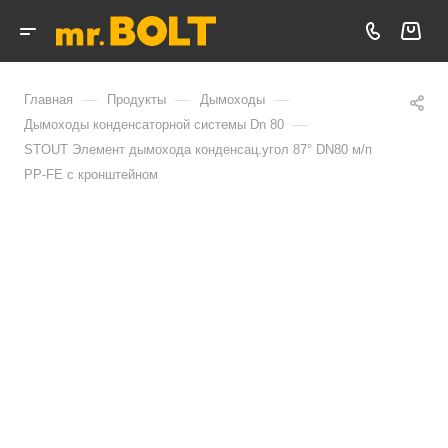
—
—
—
Главная
Продукты
Дымоходы
—
Дымоходы конденсаторной системы Dn 80
STOUT Элемент дымохода конденсац.угол 87° DN80 м/п
PP-FE с кронштейном