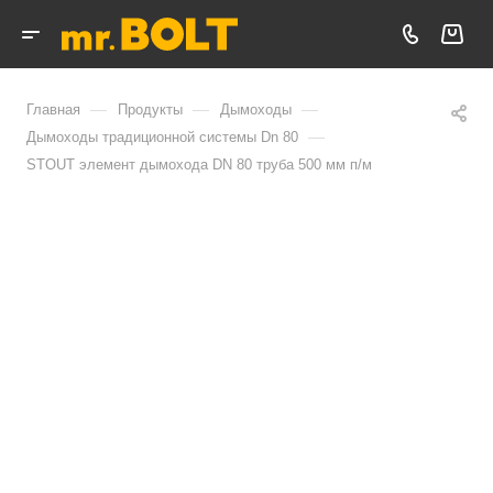
—
—
—
Главная
Продукты
Дымоходы
—
Дымоходы традиционной системы Dn 80
STOUT элемент дымохода DN 80 труба 500 мм п/м