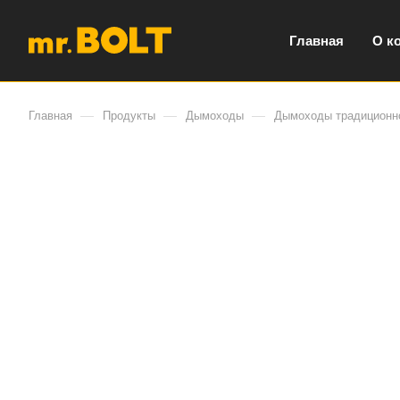
Главная
О к
—
—
—
Главная
Продукты
Дымоходы
Дымоходы традиционно