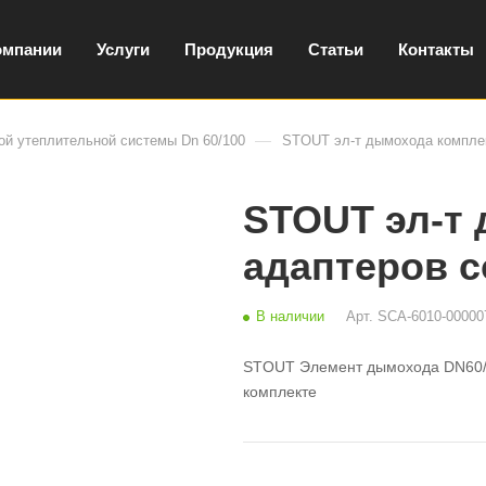
омпании
Услуги
Продукция
Статьи
Контакты
—
й утеплительной системы Dn 60/100
STOUT эл-т дымохода комплек
STOUT эл-т
адаптеров с
В наличии
Арт.
SCA-6010-00000
STOUT Элемент дымохода DN60/10
комплекте