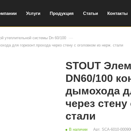
омпании
Услуги
Продукция
Статьи
Контакты
—
й утеплительной системы Dn 60/100
ода для горизонт.прохода через стену с оголовком из нерж. стали
STOUT Элем
DN60/100 ко
дымохода дл
через стену
стали
В наличии
Арт.
SCA-6010-00090