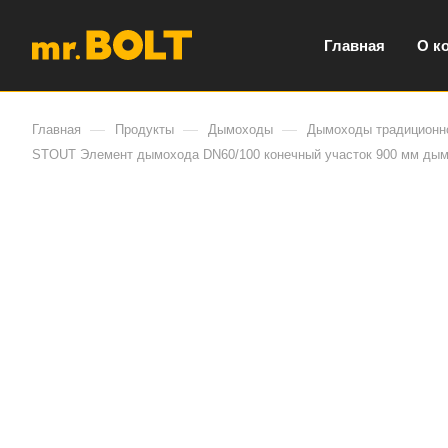
Главная
О к
—
—
—
Главная
Продукты
Дымоходы
Дымоходы традиционно
STOUT Элемент дымохода DN60/100 конечный участок 900 мм дымох