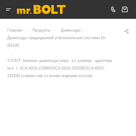
—
—
—
Главная
Продукты
Дымоходы
Дымоходы традиционной утеплительной системы Dn
60/100
—
STOUT Элемент дымохода коакс. к-т универс. адаптера
исп. с SCA-6010-210850/SCA-6010-210190/SCA-6010-
210100 (совместим со всеми марками котлов)