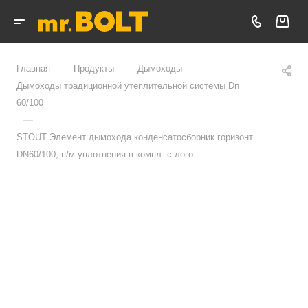
—
—
—
Главная
Продукты
Дымоходы
Дымоходы традиционной утеплительной системы Dn
60/100
—
STOUT Элемент дымохода конденсатосборник горизонт.
DN60/100, п/м уплотнения в компл. с лого.