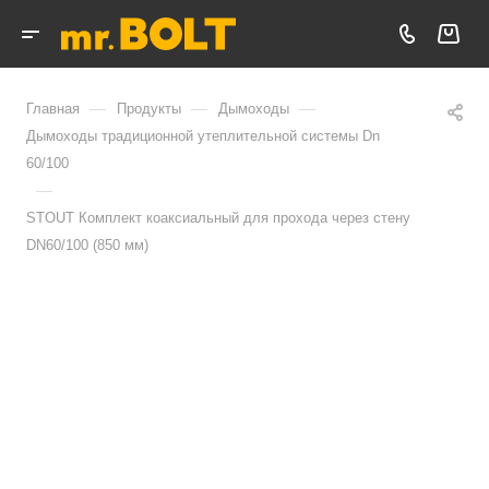
—
—
—
Главная
Продукты
Дымоходы
Дымоходы традиционной утеплительной системы Dn
60/100
—
STOUT Комплект коаксиальный для прохода через стену
DN60/100 (850 мм)