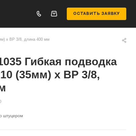
ОСТАВИТЬ ЗАЯВКУ
м) х ВР 3/8, длина 400 мм
035 Гибкая подводка
0 (35мм) х ВР 3/8,
м
0
со штуцером