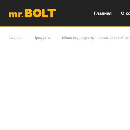
Главная
О к
—
—
Главная
Продукты
Гибкие подводки для санитарно-технич