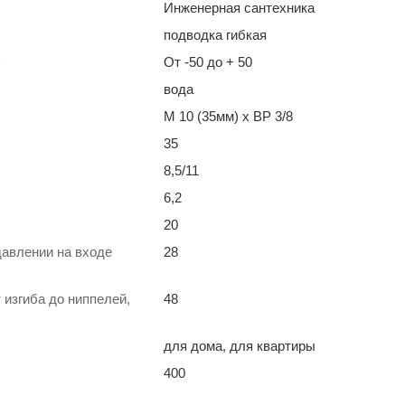
Инженерная сантехника
подводка гибкая
С
От -50 до + 50
вода
M 10 (35мм) х ВР 3/8
35
8,5/11
6,2
20
давлении на входе
28
 изгиба до ниппелей,
48
для дома, для квартиры
400