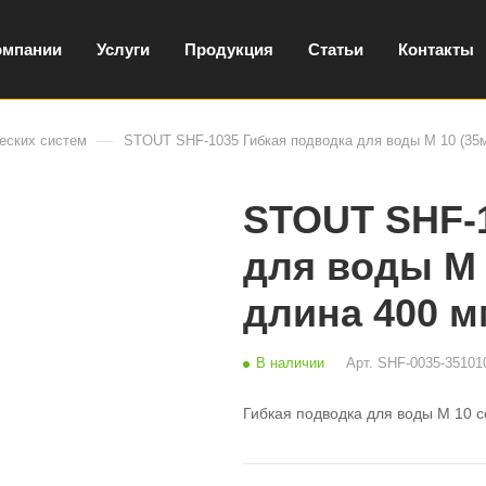
омпании
Услуги
Продукция
Статьи
Контакты
—
еских систем
STOUT SHF-1035 Гибкая подводка для воды M 10 (35м
STOUT SHF-1
для воды M 1
длина 400 м
В наличии
Арт.
SHF-0035-35101
Гибкая подводка для воды M 10 