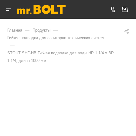
—
—
Главная
Продукты
Гибкие подводки для санитарно-технических систем
—
STOUT SHF-НВ Гибкая подводка для воды НР 1 1/4 х ВР
1 1/4, длина 1000 мм