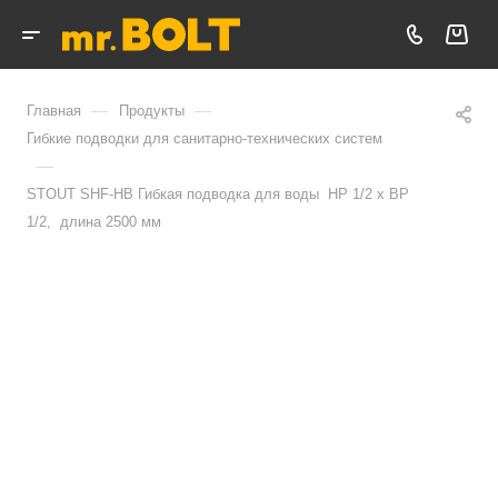
—
—
Главная
Продукты
Гибкие подводки для санитарно-технических систем
—
STOUT SHF-НВ Гибкая подводка для воды НР 1/2 х ВР
1/2, длина 2500 мм