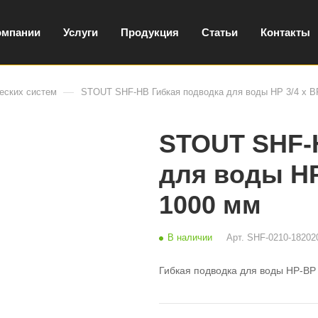
омпании
Услуги
Продукция
Статьи
Контакты
—
еских систем
STOUT SHF-НВ Гибкая подводка для воды НР 3/4 х ВР
STOUT SHF-
для воды НР 
1000 мм
В наличии
Арт.
SHF-0210-18202
Гибкая подводка для воды НР-ВР