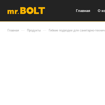
Главная
О к
—
—
Главная
Продукты
Гибкие подводки для санитарно-технич