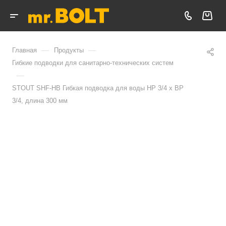
—
—
Главная
Продукты
Гибкие подводки для санитарно-технических систем
—
STOUT SHF-НВ Гибкая подводка для воды НР 3/4 х ВР
3/4, длина 300 мм