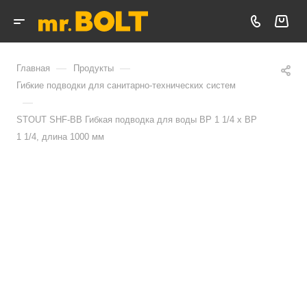
—
—
Главная
Продукты
Гибкие подводки для санитарно-технических систем
—
STOUT SHF-ВВ Гибкая подводка для воды ВР 1 1/4 х ВР
1 1/4, длина 1000 мм