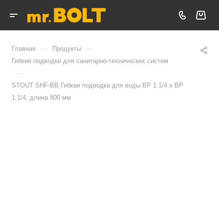
—
—
Главная
Продукты
Гибкие подводки для санитарно-технических систем
—
STOUT SHF-ВВ Гибкая подводка для воды ВР 1 1/4 х ВР
1 1/4, длина 800 мм