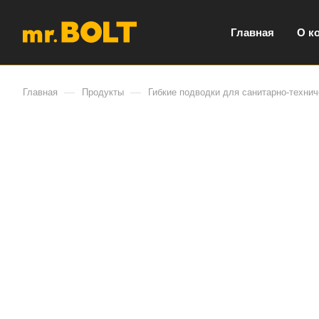
Главная
О к
—
—
Главная
Продукты
Гибкие подводки для санитарно-технич