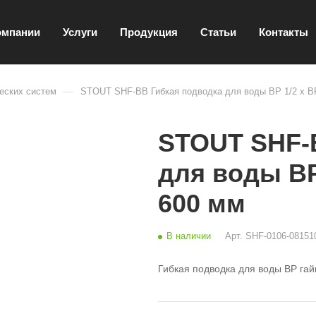
омпании
Услуги
Продукция
Статьи
Контакты
—
еских систем
STOUT SHF-ВВ Гибкая подводка для воды ВР 1/2 х ВР
STOUT SHF-
для воды ВР 
600 мм
В наличии
Арт.
SHF-0106-08151
Гибкая подводка для воды ВР гай