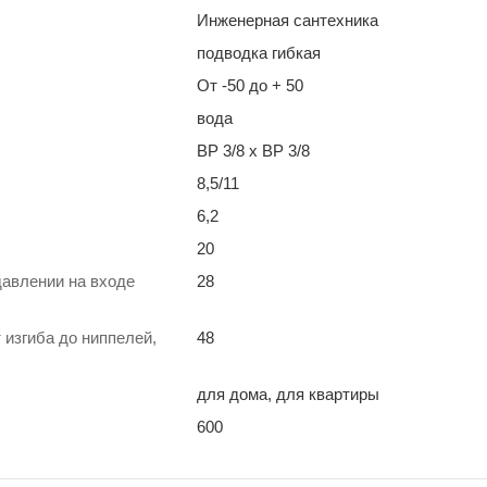
Инженерная сантехника
подводка гибкая
С
От -50 до + 50
вода
ВР 3/8 х ВР 3/8
8,5/11
6,2
20
давлении на входе
28
 изгиба до ниппелей,
48
для дома, для квартиры
600