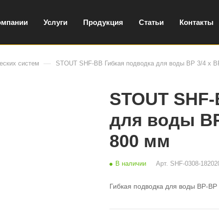
омпании
Услуги
Продукция
Статьи
Контакты
—
еских систем
STOUT SHF-ВВ Гибкая подводка для воды ВР 3/4 х ВР
STOUT SHF-
для воды ВР 
800 мм
В наличии
Арт.
SHF-0308-18202
Гибкая подводка для воды ВР-ВР