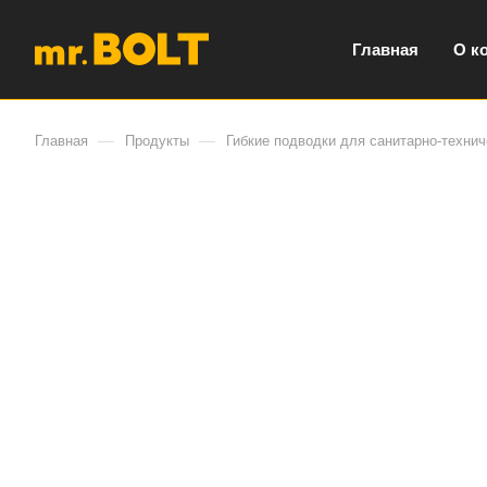
Главная
О к
—
—
Главная
Продукты
Гибкие подводки для санитарно-технич