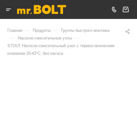
—
—
Главная
Продукты
Группы быстрого монтажа
—
—
Насосно-смесительные узлы
STOUT Насосно-смесительный узел с термостатическим
клапаном 20-43°C, без насоса