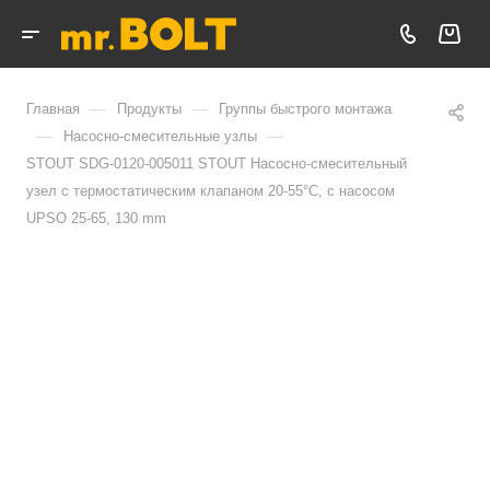
—
—
Главная
Продукты
Группы быстрого монтажа
—
—
Насосно-смесительные узлы
STOUT SDG-0120-005011 STOUT Насосно-смесительный
узел с термостатическим клапаном 20-55°C, с насосом
UPSO 25-65, 130 mm