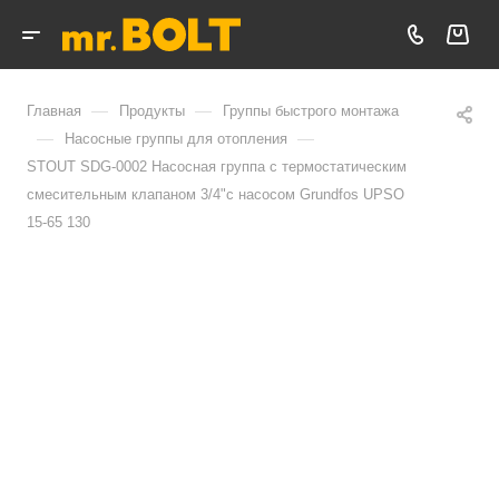
—
—
Главная
Продукты
Группы быстрого монтажа
—
—
Насосные группы для отопления
STOUT SDG-0002 Насосная группа с термостатическим
смесительным клапаном 3/4"с насосом Grundfos UPSO
15-65 130