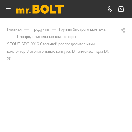
—
—
Главная
Продукты
Группы быстрого монтажа
—
—
Распределительные коллекторы
STOUT SDG-0016 Стальной распределительный
коллектор 3 отопительных контура. В теплоизоляции DN
20