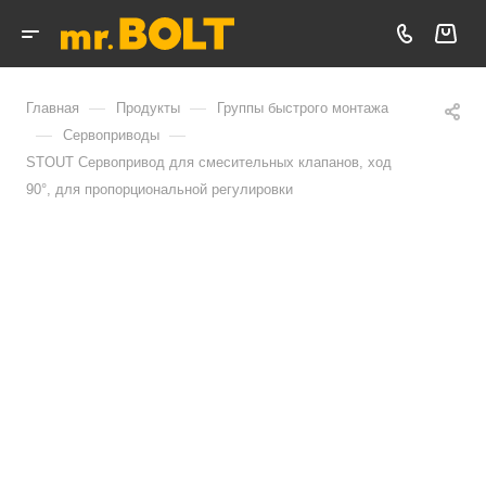
—
—
Главная
Продукты
Группы быстрого монтажа
—
—
Сервоприводы
STOUT Сервопривод для смесительных клапанов, ход
90°, для пропорциональной регулировки