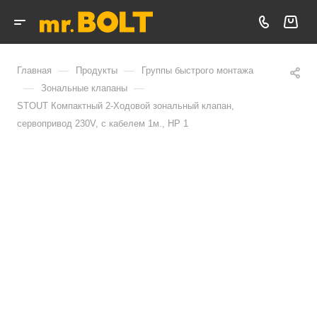
—
—
Главная
Продукты
Группы быстрого монтажа
—
—
Зональные клапаны
STOUT Компактный 2-Ходовой зональный клапан,
сервопривод 230V, с кабелем 1м., НР 1