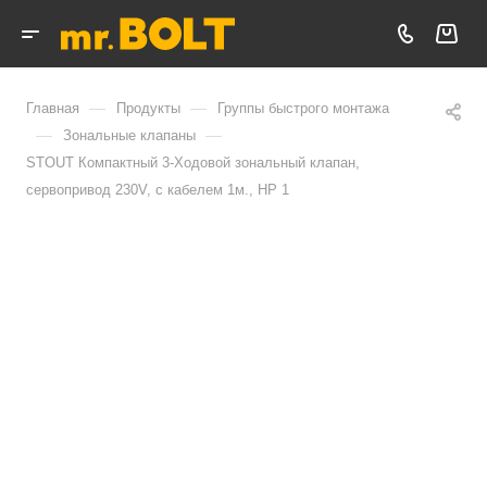
—
—
Главная
Продукты
Группы быстрого монтажа
—
—
Зональные клапаны
STOUT Компактный 3-Ходовой зональный клапан,
сервопривод 230V, с кабелем 1м., НР 1