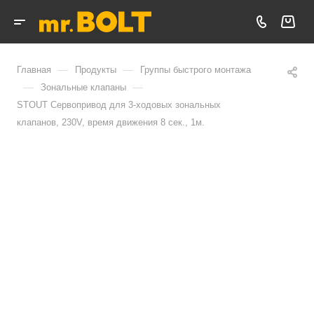
—
—
Главная
Продукты
Группы быстрого монтажа
—
—
Зональные клапаны
STOUT Сервопривод для 3-ходовых зональных
клапанов, 230V, время движения 8 сек., 1м.