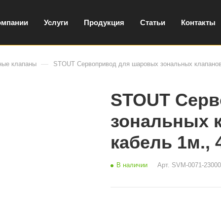
омпании
Услуги
Продукция
Статьи
Контакты
—
ные клапаны
STOUT Сервопривод для шаровых зональных клапанов, х
STOUT Серв
зональных к
кабель 1м., 
В наличии
Арт.
SVM-0071-23000