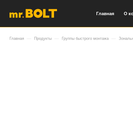
Главная
О к
—
—
—
Главная
Продукты
Группы быстрого монтажа
Зональ