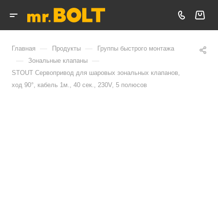
—
—
Главная
Продукты
Группы быстрого монтажа
—
—
Зональные клапаны
STOUT Сервопривод для шаровых зональных клапанов,
ход 90°, кабель 1м., 40 сек., 230V, 5 полюсов