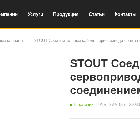
омпании
Услуги
Продукция
Статьи
Контакты
—
ные клапаны
STOUT Соединительный кабель сервопривода со штепс
STOUT Соед
сервоприво
соединением
В наличии
Арт.
SVM-0071-23000