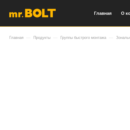
Главная
О к
—
—
—
Главная
Продукты
Группы быстрого монтажа
Зональ