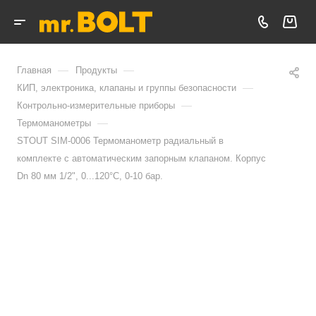
—
—
Главная
Продукты
—
КИП, электроника, клапаны и группы безопасности
—
Контрольно-измерительные приборы
—
Термоманометры
STOUT SIM-0006 Термоманометр радиальный в
комплекте с автоматическим запорным клапаном. Корпус
Dn 80 мм 1/2", 0...120°C, 0-10 бар.