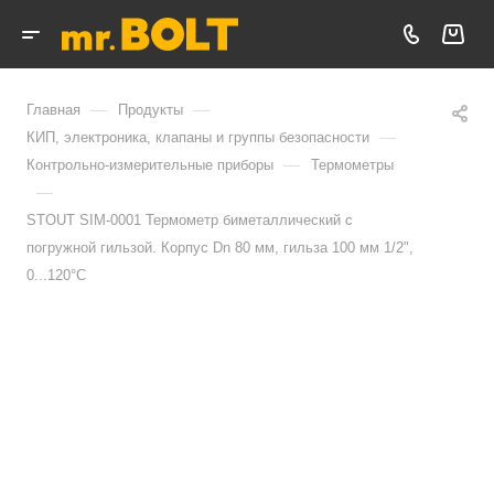
—
—
Главная
Продукты
—
КИП, электроника, клапаны и группы безопасности
—
Контрольно-измерительные приборы
Термометры
—
STOUT SIM-0001 Термометр биметаллический с
погружной гильзой. Корпус Dn 80 мм, гильза 100 мм 1/2",
0...120°С