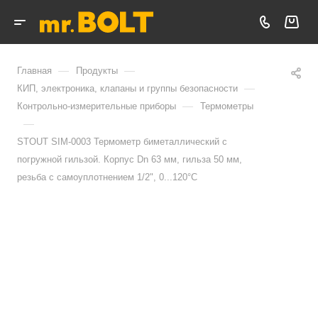
—
—
Главная
Продукты
—
КИП, электроника, клапаны и группы безопасности
—
Контрольно-измерительные приборы
Термометры
—
STOUT SIM-0003 Термометр биметаллический с
погружной гильзой. Корпус Dn 63 мм, гильза 50 мм,
резьба с самоуплотнением 1/2", 0...120°С