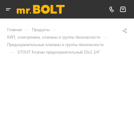
—
—
Главная
Продукты
—
КИП, электроника, клапаны и группы безопасности
Предохранительные клапаны и группы безопасности
—
STOUT Клапан предохранительный 15х1 1/4"