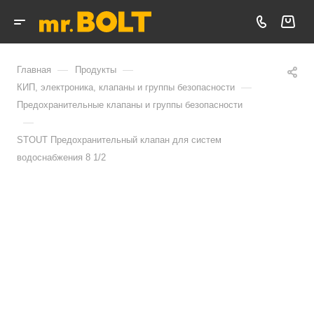
—
—
Главная
Продукты
—
КИП, электроника, клапаны и группы безопасности
Предохранительные клапаны и группы безопасности
—
STOUT Предохранительный клапан для систем
водоснабжения 8 1/2