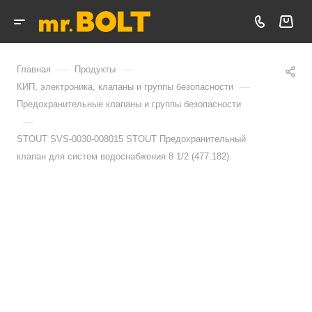
—
—
Главная
Продукты
—
КИП, электроника, клапаны и группы безопасности
Предохранительные клапаны и группы безопасности
—
STOUT SVS-0030-008015 STOUT Предохранительный
клапан для систем водоснабжения 8 1/2 (477.182)