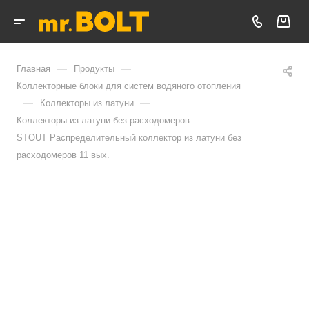
—
—
Главная
Продукты
Коллекторные блоки для систем водяного отопления
—
—
Коллекторы из латуни
—
Коллекторы из латуни без расходомеров
STOUT Распределительный коллектор из латуни без
расходомеров 11 вых.