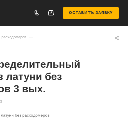
ОСТАВИТЬ ЗАЯВКУ
—
з расходомеров
ределительный
з латуни без
в 3 вых.
3
 латуни без расходомеров