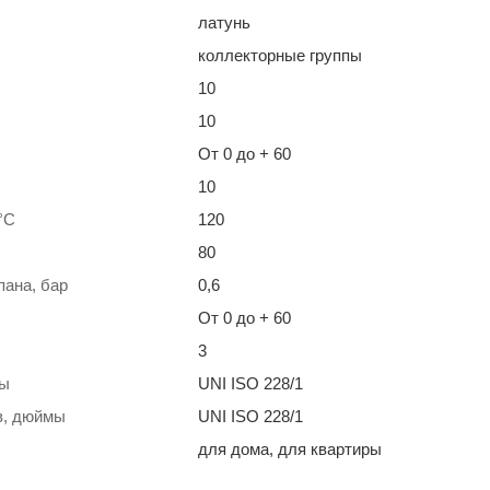
латунь
коллекторные группы
10
10
С
От 0 до + 60
10
°С
120
80
пана, бар
0,6
От 0 до + 60
3
мы
UNI ISO 228/1
в, дюймы
UNI ISO 228/1
для дома, для квартиры