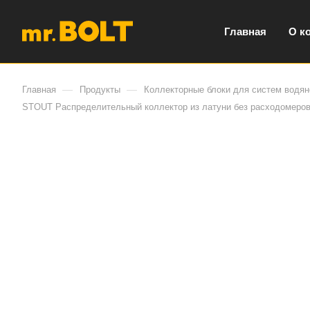
Главная
О к
—
—
Главная
Продукты
Коллекторные блоки для систем водян
STOUT Распределительный коллектор из латуни без расходомеров