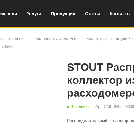
омпании
Услуги
Продукция
Статьи
Контакты
—
—
ого отопления
Коллекторы из латуни
Коллекторы из латуни бе
 3 вых.
STOUT Расп
коллектор и
расходомеро
В наличии
Арт.
SMB 0468 00000
Распределительный коллектор из