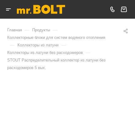
—
—
Главная
Продукты
Коллекторные блоки для систем водяного отопления
—
—
Коллекторы из латуни
—
Коллекторы из латуни без расходомеров
STOUT Распределительный коллектор из латуни без
расходомеров 5 вых.