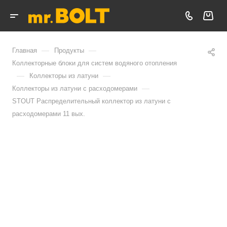
—
—
Главная
Продукты
Коллекторные блоки для систем водяного отопления
—
—
Коллекторы из латуни
—
Коллекторы из латуни с расходомерами
STOUT Распределительный коллектор из латуни с
расходомерами 11 вых.