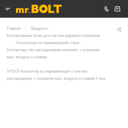
—
—
Главная
Продукты
Коллекторные блоки для систем водяного отопления
—
—
Коллекторы из нержавеющей стали
Коллекторы без расходомеров комплект, с клапаном
вып. воздуха и сливом
—
STOUT Коллектор из нержавеющей стали без
расходомеров, с клапаном вып. воздуха и сливом 5 вых.