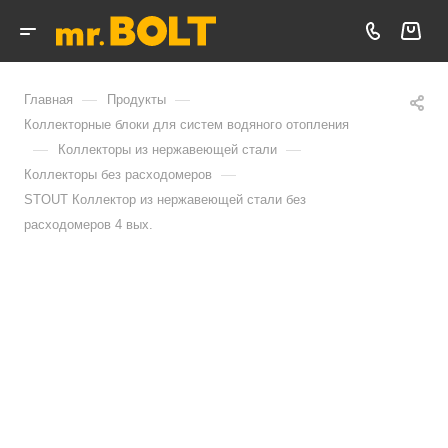
—
—
Главная
Продукты
Коллекторные блоки для систем водяного отопления
—
—
Коллекторы из нержавеющей стали
—
Коллекторы без расходомеров
STOUT Коллектор из нержавеющей стали без
расходомеров 4 вых.