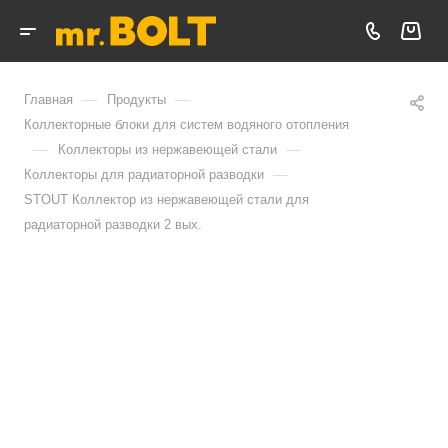
—
—
Главная
Продукты
Коллекторные блоки для систем водяного отопления
—
—
Коллекторы из нержавеющей стали
—
Коллекторы для радиаторной разводки
STOUT Коллектор из нержавеющей стали для
радиаторной разводки 2 вых.