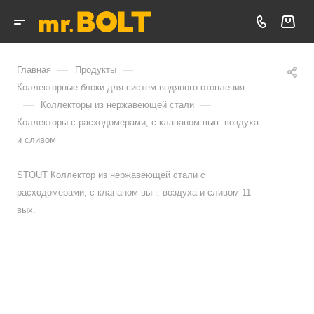
—
—
Главная
Продукты
Коллекторные блоки для систем водяного отопления
—
—
Коллекторы из нержавеющей стали
Коллекторы с расходомерами, с клапаном вып. воздуха
и сливом
—
STOUT Коллектор из нержавеющей стали с
расходомерами, с клапаном вып. воздуха и сливом 11
вых.