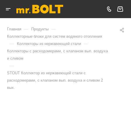
—
—
Главная
Продукты
Коллекторные блоки для систем водяного отопления
—
—
Коллекторы из нержавеющей стали
Коллекторы с расходомерами, с клапаном вып. воздуха
и сливом
—
STOUT Коллектор из нержавеющей стали с
расходомерами, с клапаном вып. воздуха и сливом 2
вых.