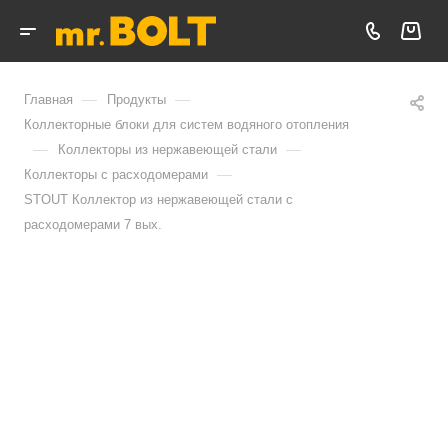
—
—
Главная
Продукты
Коллекторные блоки для систем водяного отопления
—
—
Коллекторы из нержавеющей стали
—
Коллекторы с расходомерами
STOUT Коллектор из нержавеющей стали с
расходомерами 7 вых.