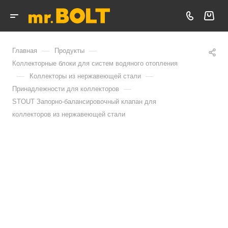
—
—
Главная
Продукты
Коллекторные блоки для систем водяного отопления
—
—
Коллекторы из нержавеющей стали
—
Принадлежности для коллекторов
STOUT Запорно-балансировочный клапан для
коллекторов из нержавеющей стали