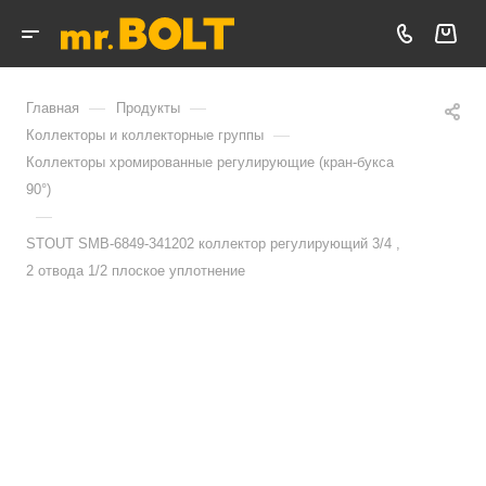
—
—
Главная
Продукты
—
Коллекторы и коллекторные группы
Коллекторы хромированные регулирующие (кран-букса
90°)
—
STOUT SMB-6849-341202 коллектор регулирующий 3/4 ,
2 отвода 1/2 плоское уплотнение