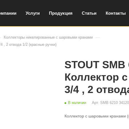
омпании
Услуги
Продукция
Статьи
Контакты
—
—
Коллекторы никелированные с шаровыми кранами
, 2 отвода 1/2 (красные ручки)
STOUT SMB 
Коллектор 
3/4 , 2 отво
В наличии
Арт.
SMB 6210 34120
Коллектор с шаровыми кранами (