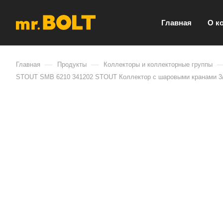
Главная
О к
—
—
Главная
Продукты
Коллекторы и коллекторные группы
STOUT SMB 6210 341202 STOUT Коллектор с шаровыми кранами 3/4 