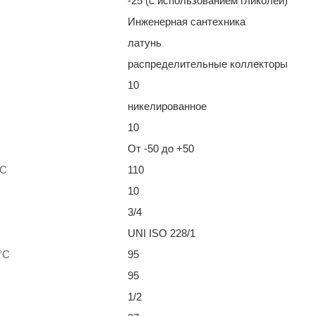
-25 (с использованием гликолей)
Инженерная сантехника
латунь
распределительные коллекторы
10
никелированное
10
С
От -50 до +50
°С
110
10
3/4
UNI ISO 228/1
°С
95
95
1/2